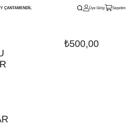
Y ÇANTA
MENDİL
Üye Girişi
Sepetim
₺500,00
U
AR
AR