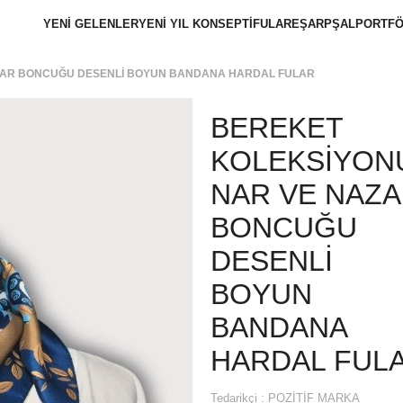
YENİ GELENLER
YENİ YIL KONSEPTİ
FULAR
EŞARP
ŞAL
PORTFÖ
ZAR BONCUĞU DESENLİ BOYUN BANDANA HARDAL FULAR
BEREKET
KOLEKSİYON
NAR VE NAZ
BONCUĞU
DESENLİ
BOYUN
BANDANA
HARDAL FUL
Tedarikçi
:
POZİTİF MARKA