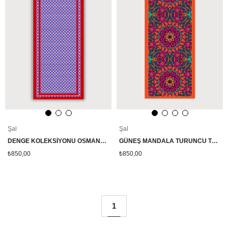
Şal
Şal
DENGE KOLEKSİYONU OSMANLI GEOMETRİK DESENLİ TWİLL SATEN ŞAL
GÜNEŞ MANDALA TURUNCU TWİLL SATEN ŞAL
₺850,00
₺850,00
1