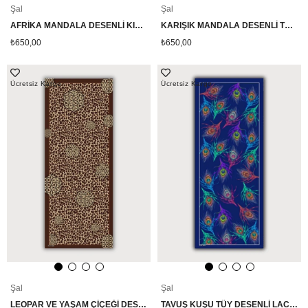
Şal
Şal
AFRİKA MANDALA DESENLİ KIRMIZI PAMUK ŞAL
KARIŞIK MANDALA DESENLİ TURUNCU PAMUK ŞAL
₺650,00
₺650,00
Ücretsiz Kargo
Ücretsiz Kargo
Şal
Şal
LEOPAR VE YAŞAM ÇİÇEĞİ DESENLİ KAHVERENGİ PAMUK ŞAL
TAVUŞ KUŞU TÜY DESENLİ LACİVERT PAMUK ŞAL