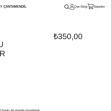
Y ÇANTA
MENDİL
Üye Girişi
Sepetim
₺350,00
U
AR
l baskı ile özenle tasarlandı.