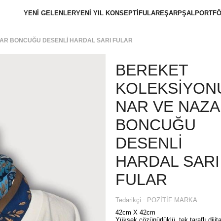
YENİ GELENLER
YENİ YIL KONSEPTİ
FULAR
EŞARP
ŞAL
PORTFÖ
AR BONCUĞU DESENLİ HARDAL SARI FULAR
BEREKET
KOLEKSİYON
NAR VE NAZ
BONCUĞU
DESENLİ
HARDAL SARI
FULAR
Tedarikçi
:
POZİTİF MARKA
42cm X 42cm
Yüksek çözünürlüklü, tek taraflı dijita