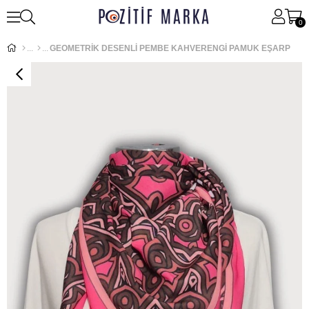
0
GEOMETRİK DESENLİ PEMBE KAHVERENGİ PAMUK EŞARP