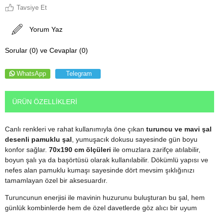
Tavsiye Et
Yorum Yaz
Sorular (0) ve Cevaplar (0)
WhatsApp
Telegram
ÜRÜN ÖZELLIKLERI
Canlı renkleri ve rahat kullanımıyla öne çıkan
turuncu ve mavi şal
desenli pamuklu şal
, yumuşacık dokusu sayesinde gün boyu
konfor sağlar.
70x190 cm ölçüleri
ile omuzlara zarifçe atılabilir,
boyun şalı ya da başörtüsü olarak kullanılabilir. Dökümlü yapısı ve
nefes alan pamuklu kumaşı sayesinde dört mevsim şıklığınızı
tamamlayan özel bir aksesuardır.
Turuncunun enerjisi ile mavinin huzurunu buluşturan bu şal, hem
günlük kombinlerde hem de özel davetlerde göz alıcı bir uyum
yaratır. Pamuklu kumaşı sayesinde cildinizin dostudur ve uzun